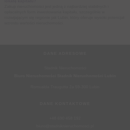
lokatę kapitału?
Zakup nieruchomości jest jedną z najbardziej stabilnych i
opłacalnych form inwestowania kapitału, szczególnie w
rozwijającym się regionie jak Lubin, który oferuje wysoki potencjał
wzrostu wartości nieruchomości.
DANE ADRESOWE
Stadnik Nieruchomości
Biuro Nieruchomości Stadnik Nieruchomości Lubin
Romualda Traugutta 2a 59-300 Lubin
DANE KONTAKTOWE
+48 690 458 192
biuro@stadniknieruchomosci.pl