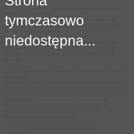
Strona
14. Co zrobić, jeśli po zakupie nieruchomości pojawią się
problemy formalne?
tymczasowo
W przypadku problemów formalnych po zakupie oferujemy
kompleksową pomoc prawną oraz administracyjną, aby szybko
rozwiązać wszelkie niejasności.
niedostępna...
15. Czy warto inwestować w nieruchomości w Lubinie?
Lubin jest atrakcyjnym rynkiem inwestycyjnym, oferującym
korzystne ceny nieruchomości oraz duży potencjał wzrostu
wartości.
16. Czy nieruchomość powinna być ubezpieczona od razu
po zakupie?
Zalecamy natychmiastowe ubezpieczenie nieruchomości, co
zapewnia ochronę finansową w razie nieprzewidzianych zdarzeń.
17. Jak wygląda proces rezerwacji nieruchomości?
Rezerwacja odbywa się poprzez podpisanie umowy
rezerwacyjnej, w której określone są warunki zakupu, czas
trwania rezerwacji i ewentualne opłaty.
18. Co wchodzi w skład standardowej umowy
przedwstępnej?