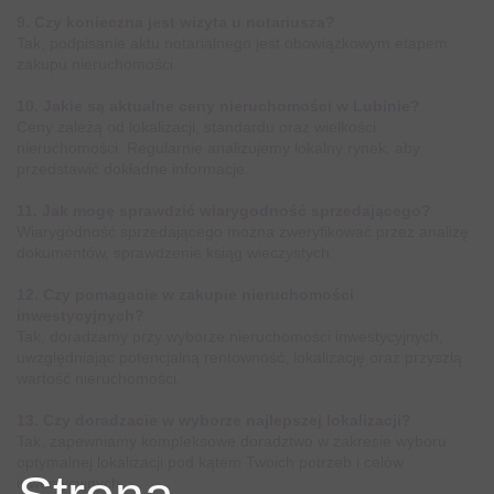
9. Czy konieczna jest wizyta u notariusza?
Tak, podpisanie aktu notarialnego jest obowiązkowym etapem
zakupu nieruchomości.
10. Jakie są aktualne ceny nieruchomości w Lubinie?
Ceny zależą od lokalizacji, standardu oraz wielkości
nieruchomości. Regularnie analizujemy lokalny rynek, aby
przedstawić dokładne informacje.
11. Jak mogę sprawdzić wiarygodność sprzedającego?
Wiarygodność sprzedającego można zweryfikować przez analizę
dokumentów, sprawdzenie ksiąg wieczystych.
12. Czy pomagacie w zakupie nieruchomości
inwestycyjnych?
Tak, doradzamy przy wyborze nieruchomości inwestycyjnych,
uwzględniając potencjalną rentowność, lokalizację oraz przyszłą
wartość nieruchomości.
13. Czy doradzacie w wyborze najlepszej lokalizacji?
Tak, zapewniamy kompleksowe doradztwo w zakresie wyboru
optymalnej lokalizacji pod kątem Twoich potrzeb i celów
inwestycyjnych.