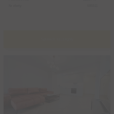
Nr oferty:
595511
Sprawdź szczegóły