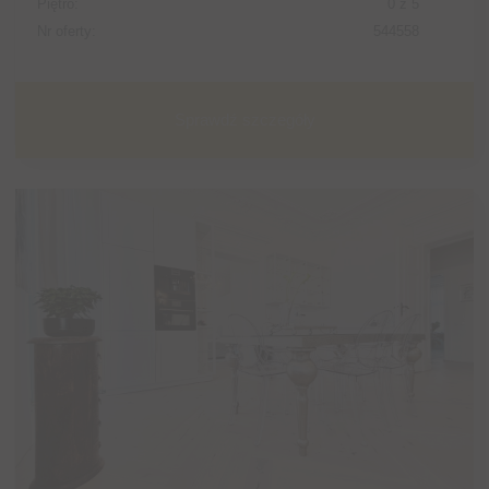
Piętro:
0 z 5
Nr oferty:
544558
Sprawdź szczegóły