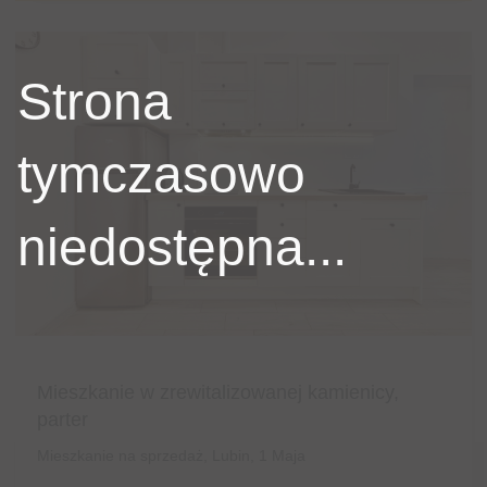
Strona
tymczasowo
niedostępna...
Mieszkanie w zrewitalizowanej kamienicy,
parter
Mieszkanie na sprzedaż, Lubin, 1 Maja