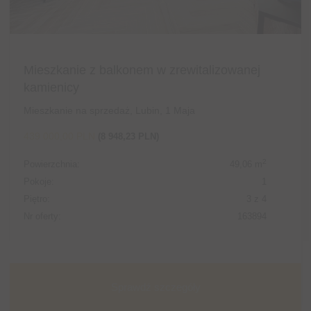
Mieszkanie z balkonem w zrewitalizowanej
kamienicy
Mieszkanie na sprzedaż, Lubin, 1 Maja
439 000,00 PLN
(8 948,23 PLN)
2
Powierzchnia:
49,06 m
Pokoje:
1
Piętro:
3 z 4
Nr oferty:
163894
Sprawdź szczegóły