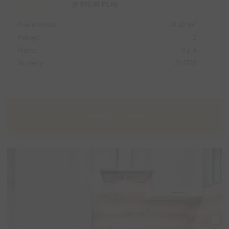
289 000,00 PLN
(9 993,08 PLN)
2
Powierzchnia:
28,92 m
Pokoje:
2
Piętro:
0 z 4
Nr oferty:
214793
Sprawdź szczegóły