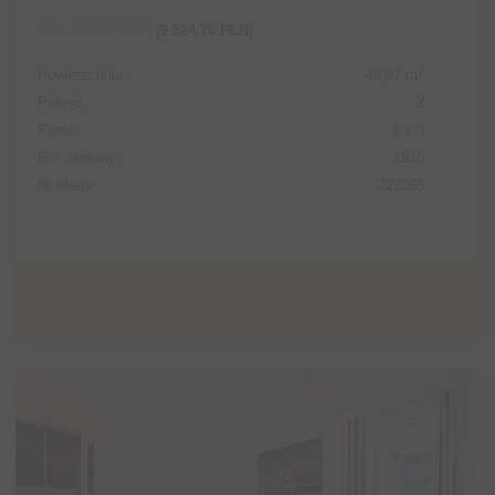
475 000,00 PLN
(9 524,76 PLN)
2
Powierzchnia:
49,87 m
Pokoje:
2
Piętro:
1 z 3
Rok budowy:
1910
Nr oferty:
222065
Sprawdź szczegóły