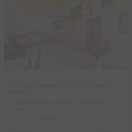
Lokal pod restaurację– 111,84 m² w trakcie
remontu
Lokal gastronomiczny na wynajem, Lubin, Romualda
Traugutta
7 000,00 PLN
(62,59 PLN)
2
Powierzchnia:
111,84 m