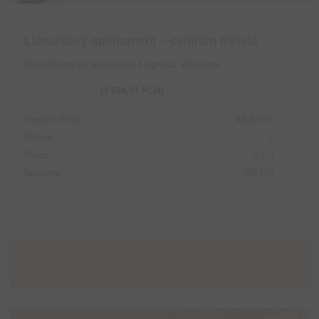
Luksusowy apartament – centrum miasta
Mieszkanie na sprzedaż, Legnica, Witelona
900 000,00 PLN
(9 544,01 PLN)
2
Powierzchnia:
94,30 m
Pokoje:
2
Piętro:
3 z 3
Nr oferty:
556716
Sprawdź szczegóły