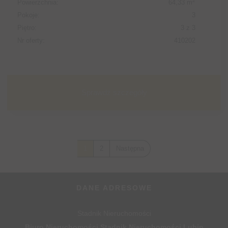
2
Powierzchnia:
64,33 m
Pokoje:
3
Piętro:
3 z 3
Nr oferty:
410202
Sprawdź szczegóły
1
2
Następna
DANE ADRESOWE
Stadnik Nieruchomości
Biuro Nieruchomości Stadnik Nieruchomości Lubin